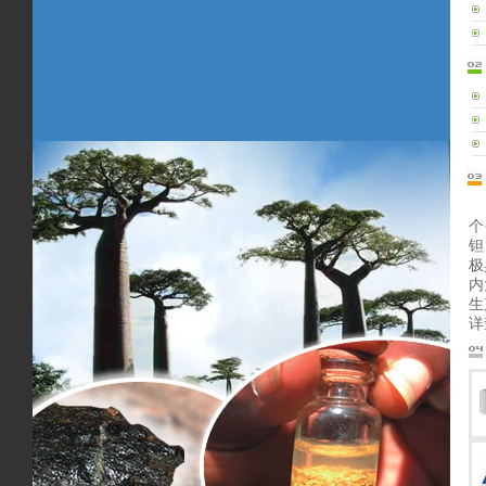
个
钽
极
内
生
详